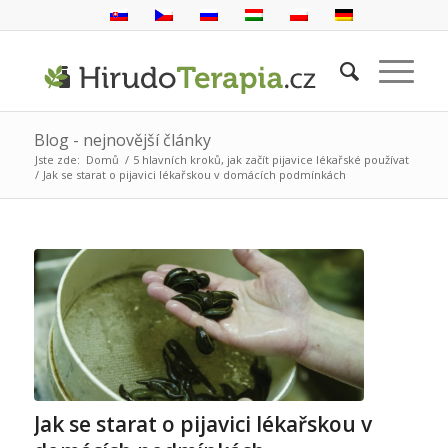
Blog - nejnovější články
Jste zde:
Domů
/
5 hlavních kroků, jak začít pijavice lékařské používat
/
Jak se starat o pijavici lékařskou v domácích podmínkách
Jak se starat o pijavici lékařskou v