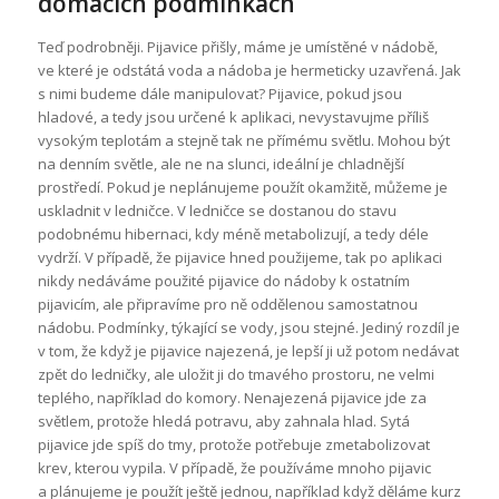
domácích podmínkách
Teď podrobněji. Pijavice přišly, máme je umístěné v nádobě,
ve které je odstátá voda a nádoba je hermeticky uzavřená. Jak
s nimi budeme dále manipulovat? Pijavice, pokud jsou
hladové, a tedy jsou určené k aplikaci, nevystavujme příliš
vysokým teplotám a stejně tak ne přímému světlu. Mohou být
na denním světle, ale ne na slunci, ideální je chladnější
prostředí. Pokud je neplánujeme použít okamžitě, můžeme je
uskladnit v ledničce. V ledničce se dostanou do stavu
podobnému hibernaci, kdy méně metabolizují, a tedy déle
vydrží. V případě, že pijavice hned použijeme, tak po aplikaci
nikdy nedáváme použité pijavice do nádoby k ostatním
pijavicím, ale připravíme pro ně oddělenou samostatnou
nádobu. Podmínky, týkající se vody, jsou stejné. Jediný rozdíl je
v tom, že když je pijavice najezená, je lepší ji už potom nedávat
zpět do ledničky, ale uložit ji do tmavého prostoru, ne velmi
teplého, například do komory. Nenajezená pijavice jde za
světlem, protože hledá potravu, aby zahnala hlad. Sytá
pijavice jde spíš do tmy, protože potřebuje zmetabolizovat
krev, kterou vypila. V případě, že používáme mnoho pijavic
a plánujeme je použít ještě jednou, například když děláme kurz