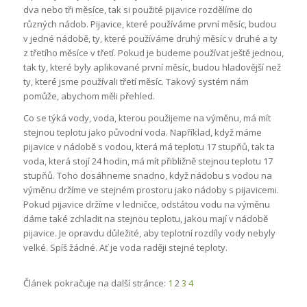
dva nebo tři měsíce, tak si použité pijavice rozdělíme do
různých nádob. Pijavice, které používáme první měsíc, budou
v jedné nádobě, ty, které používáme druhý měsíc v druhé a ty
z třetího měsíce v třetí. Pokud je budeme používat ještě jednou,
tak ty, které byly aplikované první měsíc, budou hladovější než
ty, které jsme používali třetí měsíc. Takový systém nám
pomůže, abychom měli přehled.
Co se týká vody, voda, kterou použijeme na výměnu, má mít
stejnou teplotu jako původní voda. Například, když máme
pijavice v nádobě s vodou, která má teplotu 17 stupňů, tak ta
voda, která stojí 24 hodin, má mít přibližně stejnou teplotu 17
stupňů. Toho dosáhneme snadno, když nádobu s vodou na
výměnu držíme ve stejném prostoru jako nádoby s pijavicemi.
Pokud pijavice držíme v ledničce, odstátou vodu na výměnu
dáme také zchladit na stejnou teplotu, jakou mají v nádobě
pijavice. Je opravdu důležité, aby teplotní rozdíly vody nebyly
velké. Spíš žádné. Ať je voda raději stejné teploty.
Článek pokračuje na další stránce:
1
2
3
4