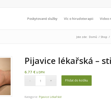
Poskytované služby
Víc o hirudoterapii
Video 
Jste zde:
Domů
/
Shop
/
Pijavice lékařská – st
6.77
€
s DPH
Přidat do košíku
Kategorie:
Pijavice Lékařské