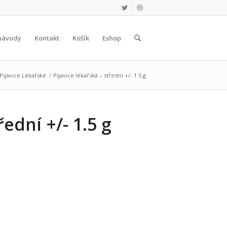
návody
Kontakt
Košík
Eshop
Pijavice Lékařské
/
Pijavice lékařská – střední +/- 1.5 g
řední +/- 1.5 g