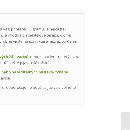
váží přibližně 1.5 gramu, je nejčastěji
. Je vhodná při celotělové terapii, kromě
robné viditelné jizvy, které mizí až po delším
vých žil – varixů
, nebo u pacienta, který svou
žít velké pijavice lékařské.
te nebo na viditelných místech- týká se
avice.
íře
, doporučujeme použít pijavice z volného