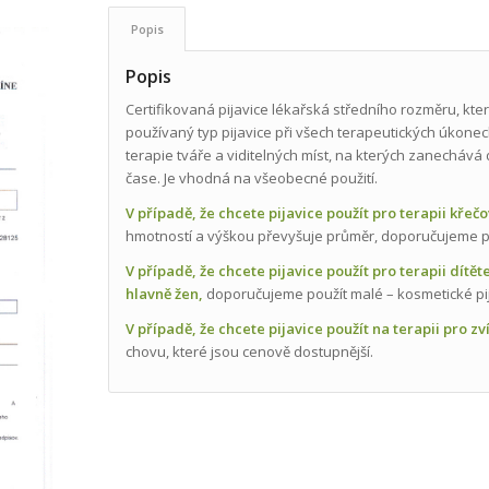
Popis
Popis
Certifikovaná pijavice lékařská středního rozměru, která 
používaný typ pijavice při všech terapeutických úkonech
terapie tváře a viditelných míst, na kterých zanechává d
čase. Je vhodná na všeobecné použití.
V případě, že chcete pijavice použít pro terapii křečo
hmotností a výškou převyšuje průměr, doporučujeme pou
V případě, že chcete pijavice použít pro terapii dítě
hlavně žen,
doporučujeme použít malé – kosmetické pij
V případě, že chcete pijavice použít na terapii pro zv
chovu, které jsou cenově dostupnější.