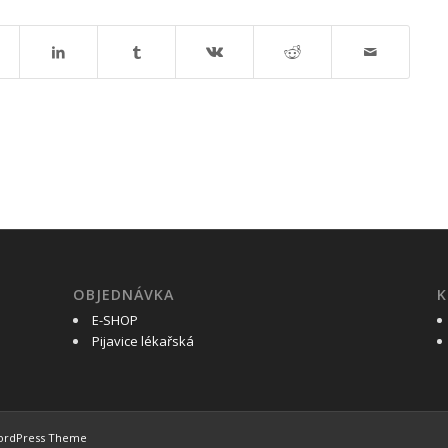
OBJEDNÁVKA
K
E-SHOP
Pijavice lékařská
WordPress Theme