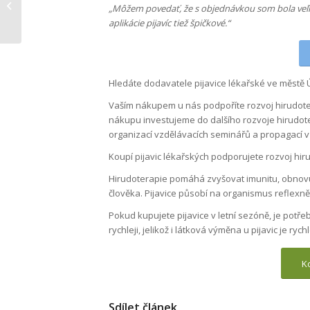
„Môžem povedať, že s objednávkou som bola veľmi
lékařské v Nymburce
aplikácie pijavíc tiež špičkové.“
Hledáte dodavatele pijavice lékařské ve městě Ús
Vaším nákupem u nás podpoříte rozvoj hirudote
nákupu investujeme do dalšího rozvoje hirudoter
organizací vzdělávacích seminářů a propagací v
Koupí pijavic lékařských podporujete rozvoj hi
Hirudoterapie pomáhá zvyšovat imunitu, obnovu
člověka. Pijavice působí na organismus reflexn
Pokud kupujete pijavice v letní sezóně, je potře
rychleji, jelikož i látková výměna u pijavic je rychl
Ko
Sdílet článek