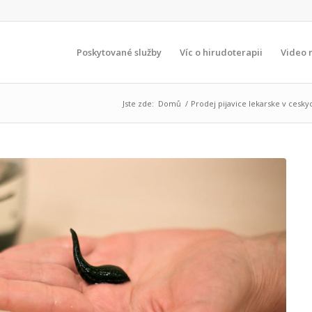
Poskytované služby
Víc o hirudoterapii
Video 
Jste zde:
Domů
/
Prodej pijavice lekarske v cesk