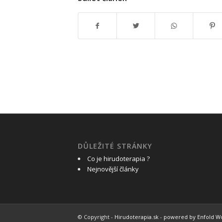
DŮLEŽITÉ STRÁNKY
Co je hirudoterapia ?
Nejnovější články
© Copyright -
Hirudoterapia.sk
-
powered by Enfold 