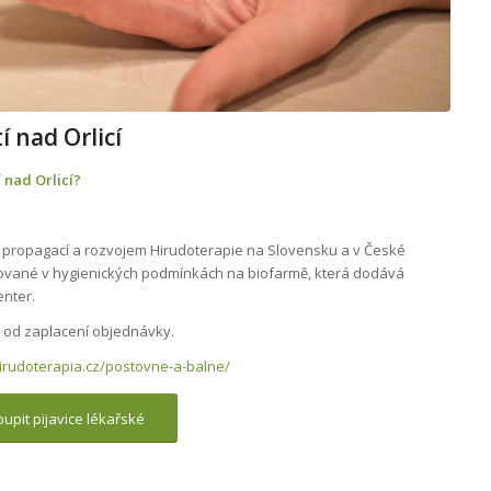
í nad Orlicí
 nad Orlicí?
e propagací a rozvojem Hirudoterapie na Slovensku a v České
 chované v hygienických podmínkách na biofarmě, která dodává
enter.
n
od zaplacení objednávky.
hirudoterapia.cz/postovne-a-balne/
upit pijavice lékařské