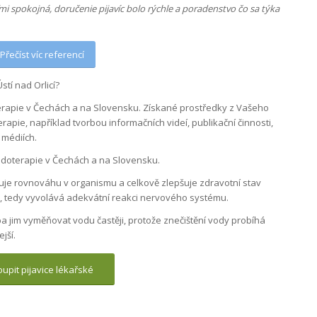
 spokojná, doručenie pijavíc bolo rýchle a poradenstvo čo sa týka
Přečíst víc referencí
tí nad Orlicí?
rapie v Čechách a na Slovensku. Získané prostředky z Vašeho
apie, například tvorbou informačních videí, publikační činnosti,
 médiích.
rudoterapie v Čechách a na Slovensku.
je rovnováhu v organismu a celkově zlepšuje zdravotní stav
ě, tedy vyvolává adekvátní reakci nervového systému.
ba jim vyměňovat vodu častěji, protože znečištění vody probíhá
ejší.
upit pijavice lékařské