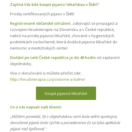
Zajímá Vás kde koupit pijavici lékařskou v Štětí?
Prodej certifikovaných pijavic v Štětí!
Registrované občanské sdružení,
zabývající se propagací a
rozvojem Hirudoterapie na Slovensku a v České republice,
nabízí na prodej pijavice lékařské, chované v hygienických
podmínkách na biofarmě, která dodává pijavice lékařské do
nemocnic a medicínských center.
Dodání po celé České republice je do 48 hodin
od zaplacení
objednávky.
Více o doručování si můžete přečíst zde:
http://hirudoterapia.cz/postovne-a-balne/
Koupit pijavice lékařské
Co o nás napsali naši klienti:
„Môžem povedať, že s objednávkou som bola veľmi spokojná,
doručenie pijavíc bolo rýchle a poradenstvo čo sa týka aplikácie
pijavíc tiež špičkové.“