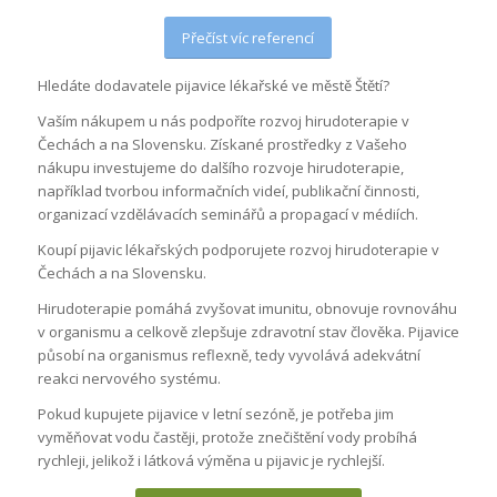
Přečíst víc referencí
Hledáte dodavatele pijavice lékařské ve městě Štětí?
Vaším nákupem u nás podpoříte rozvoj hirudoterapie v
Čechách a na Slovensku. Získané prostředky z Vašeho
nákupu investujeme do dalšího rozvoje hirudoterapie,
například tvorbou informačních videí, publikační činnosti,
organizací vzdělávacích seminářů a propagací v médiích.
Koupí pijavic lékařských podporujete rozvoj hirudoterapie v
Čechách a na Slovensku.
Hirudoterapie pomáhá zvyšovat imunitu, obnovuje rovnováhu
v organismu a celkově zlepšuje zdravotní stav člověka. Pijavice
působí na organismus reflexně, tedy vyvolává adekvátní
reakci nervového systému.
Pokud kupujete pijavice v letní sezóně, je potřeba jim
vyměňovat vodu častěji, protože znečištění vody probíhá
rychleji, jelikož i látková výměna u pijavic je rychlejší.