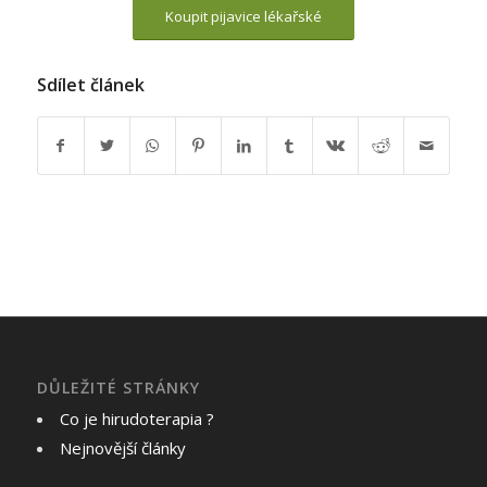
Koupit pijavice lékařské
Sdílet článek
DŮLEŽITÉ STRÁNKY
Co je hirudoterapia ?
Nejnovější články