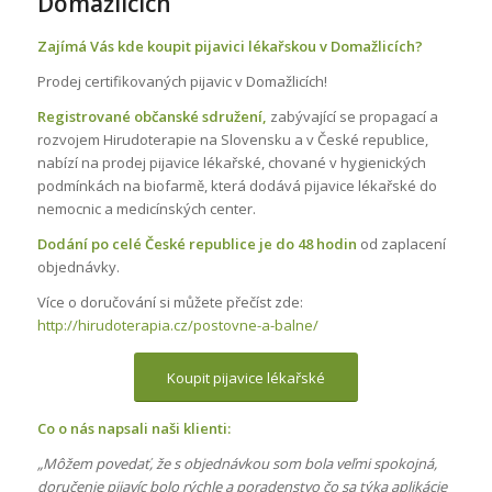
Domažlicích
Zajímá Vás kde koupit pijavici lékařskou v Domažlicích?
Prodej certifikovaných pijavic v Domažlicích!
Registrované občanské sdružení,
zabývající se propagací a
rozvojem Hirudoterapie na Slovensku a v České republice,
nabízí na prodej pijavice lékařské, chované v hygienických
podmínkách na biofarmě, která dodává pijavice lékařské do
nemocnic a medicínských center.
Dodání po celé České republice je do 48 hodin
od zaplacení
objednávky.
Více o doručování si můžete přečíst zde:
http://hirudoterapia.cz/postovne-a-balne/
Koupit pijavice lékařské
Co o nás napsali naši klienti:
„Môžem povedať, že s objednávkou som bola veľmi spokojná,
doručenie pijavíc bolo rýchle a poradenstvo čo sa týka aplikácie