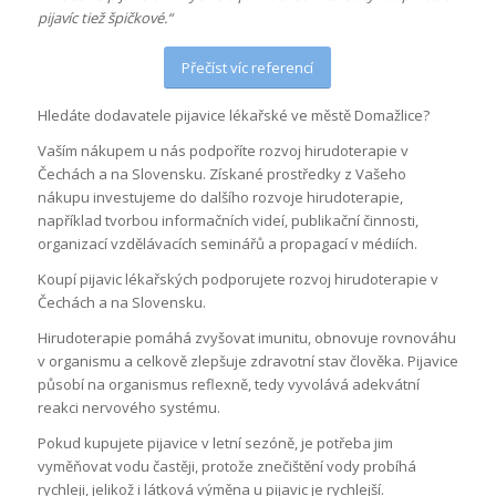
pijavíc tiež špičkové.“
Přečíst víc referencí
Hledáte dodavatele pijavice lékařské ve městě Domažlice?
Vaším nákupem u nás podpoříte rozvoj hirudoterapie v
Čechách a na Slovensku. Získané prostředky z Vašeho
nákupu investujeme do dalšího rozvoje hirudoterapie,
například tvorbou informačních videí, publikační činnosti,
organizací vzdělávacích seminářů a propagací v médiích.
Koupí pijavic lékařských podporujete rozvoj hirudoterapie v
Čechách a na Slovensku.
Hirudoterapie pomáhá zvyšovat imunitu, obnovuje rovnováhu
v organismu a celkově zlepšuje zdravotní stav člověka. Pijavice
působí na organismus reflexně, tedy vyvolává adekvátní
reakci nervového systému.
Pokud kupujete pijavice v letní sezóně, je potřeba jim
vyměňovat vodu častěji, protože znečištění vody probíhá
rychleji, jelikož i látková výměna u pijavic je rychlejší.