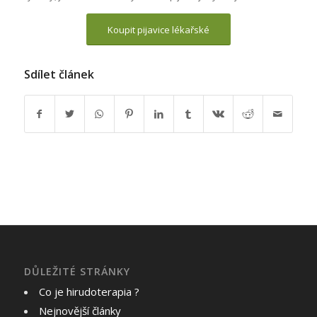
Koupit pijavice lékařské
Sdílet článek
DŮLEŽITÉ STRÁNKY
Co je hirudoterapia ?
Nejnovější články